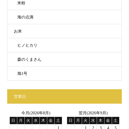
米粉
海の点滴
お米
ヒノヒカリ
森のくまさん
旭1号
営業日
今月(2026年8月)
翌月(2026年9月)
日
月
火
水
木
金
土
日
月
火
水
木
金
土
1
1
2
3
4
5