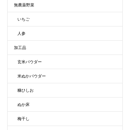
無農薬野菜
いちご
人参
加工品
玄米パウダー
米ぬかパウダー
糠ひしお
ぬか床
梅干し